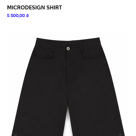
MICRODESIGN SHIRT
Ціна
5 500,00 ₴