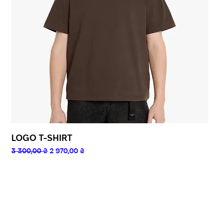
LOGO T-SHIRT
Звичайна ціна
За розпродажем
3 300,00 ₴
2 970,00 ₴