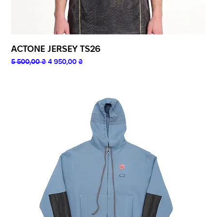
ACTONE JERSEY TS26
Звичайна ціна
За розпродажем
5 500,00 ₴
4 950,00 ₴