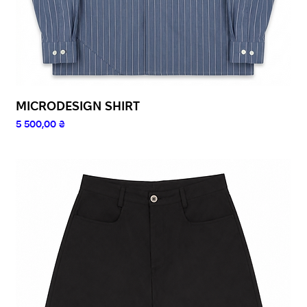
MICRODESIGN SHIRT
Ціна
5 500,00 ₴