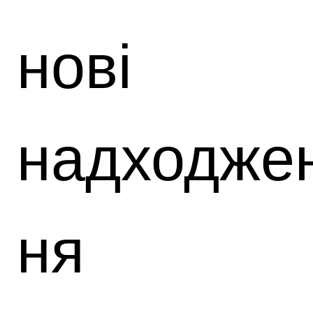
нові
надходже
ня