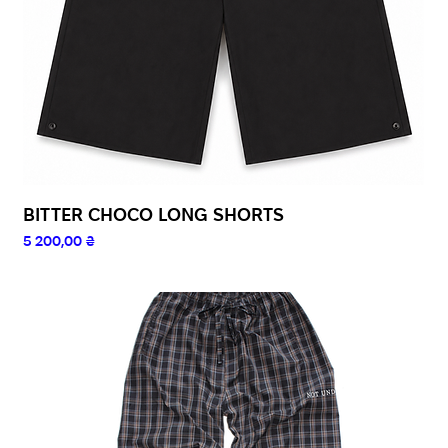
BITTER CHOCO LONG SHORTS
Ціна
5 200,00 ₴