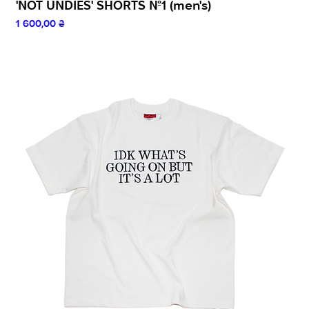
'NOT UNDIES' SHORTS №1 (men's)
Ціна
1 600,00 ₴