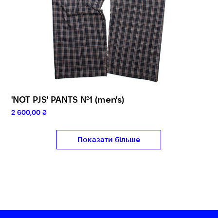
'NOT PJS' PANTS №1 (men's)
Ціна
2 600,00 ₴
Показати більше