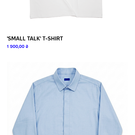
'SMALL TALK' T-SHIRT
Ціна
1 900,00 ₴