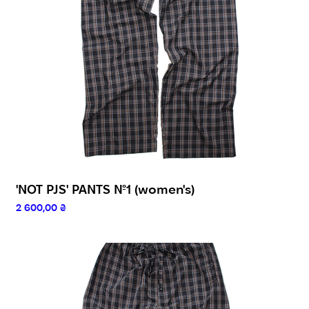
'NOT PJS' PANTS №1 (women's)
Ціна
2 600,00 ₴