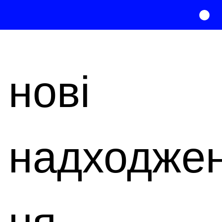
нові
надходже