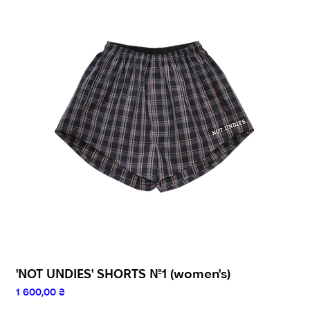
'NOT UNDIES' SHORTS №1 (women's)
Ціна
1 600,00 ₴