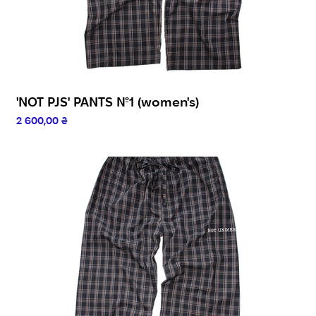
'NOT PJS' PANTS №1 (women's)
Ціна
2 600,00 ₴