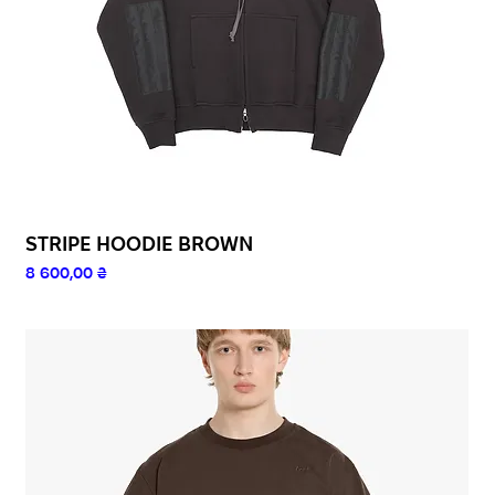
STRIPE HOODIE BROWN
Ціна
8 600,00 ₴