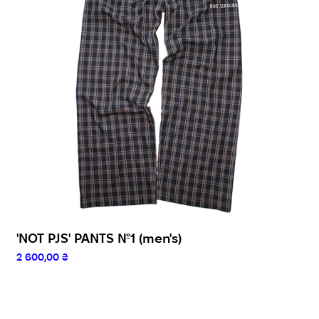
'NOT PJS' PANTS №1 (men's)
Ціна
2 600,00 ₴