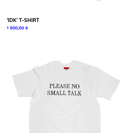
'IDK' T-SHIRT
Ціна
1 900,00 ₴