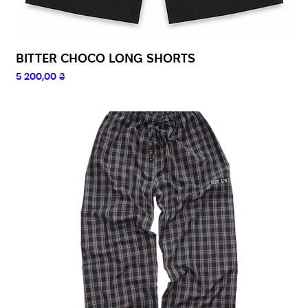
BITTER CHOCO LONG SHORTS
Ціна
5 200,00 ₴