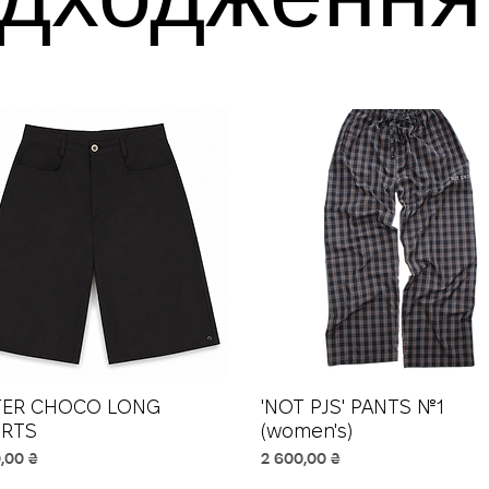
TER CHOCO LONG
Швидкий перегляд
'NOT PJS' PANTS №1
Швидкий перегляд
RTS
(women's)
Ціна
,00 ₴
2 600,00 ₴