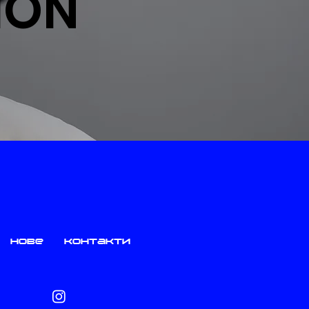
ION
нове
контакти