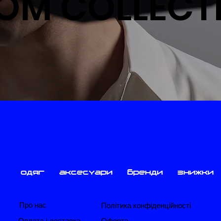
OM COLLECT
одяг
аксесуари
бренди
знижки
Про нас
Політика конфіденційності
​Оплата і доставка
​Оферта