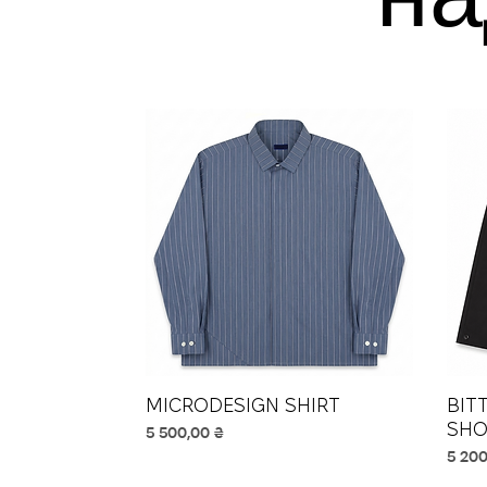
MICRODESIGN SHIRT
Швидкий перегляд
BIT
SHO
Ціна
5 500,00 ₴
Ціна
5 200