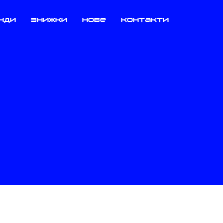
нди
знижки
нове
контакти