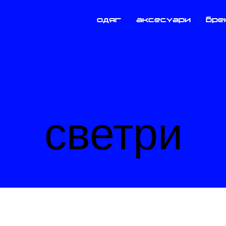
одяг
аксесуари
бре
светри