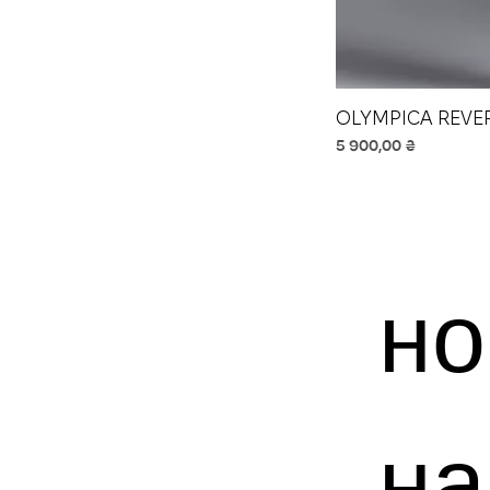
OLYMPICA REVE
Ціна
5 900,00 ₴
но
на