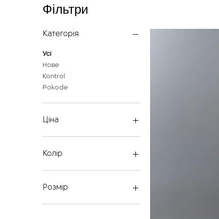
Фільтри
Категорія
Усі
Нове
Kontrol
Pokode
Ціна
5 900 ₴
8 000 ₴
Колір
Розмір
one size
XL