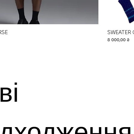
RSE
Швидкий перегляд
SWEATER 
Ціна
8 000,00 ₴
ві
дходження