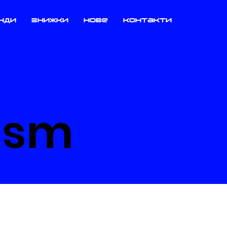
нди
знижки
нове
контакти
ism