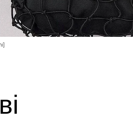
i]
Швидкий перегляд
ві