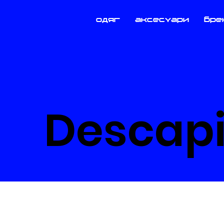
одяг
аксесуари
бре
Descap