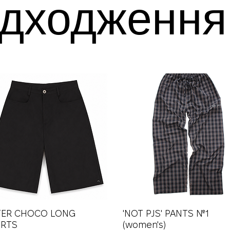
дходження
TER CHOCO LONG
Швидкий перегляд
'NOT PJS' PANTS №1
Швидкий перегляд
RTS
(women's)