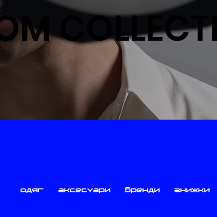
OM COLLECT
одяг
аксесуари
бренди
знижки