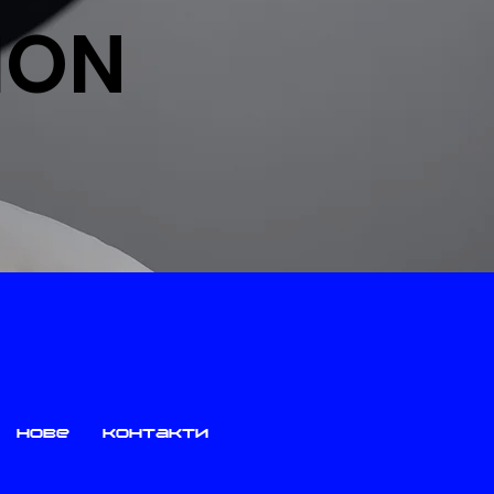
ION
нове
контакти