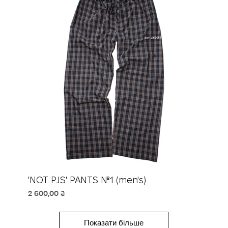
'NOT PJS' PANTS №1 (men's)
Ціна
2 600,00 ₴
Показати більше