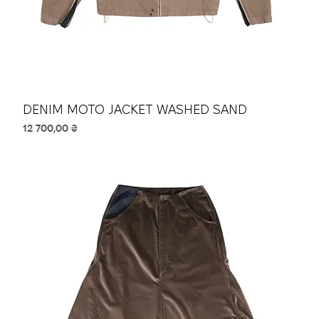
DENIM MOTO JACKET WASHED SAND
Ціна
12 700,00 ₴