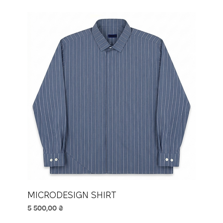
MICRODESIGN SHIRT
Ціна
5 500,00 ₴