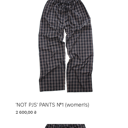
'NOT PJS' PANTS №1 (women's)
Ціна
2 600,00 ₴