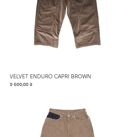
VELVET ENDURO CAPRI BROWN
Ціна
9 600,00 ₴