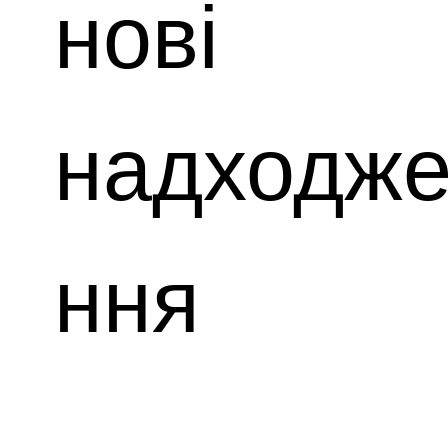
нові
надходж
ння