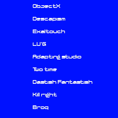
ObjectX
Descapism
Exaltouch
LU'G
Adapting studio
Two time
Dastish Fantastish
Kill right
Broq