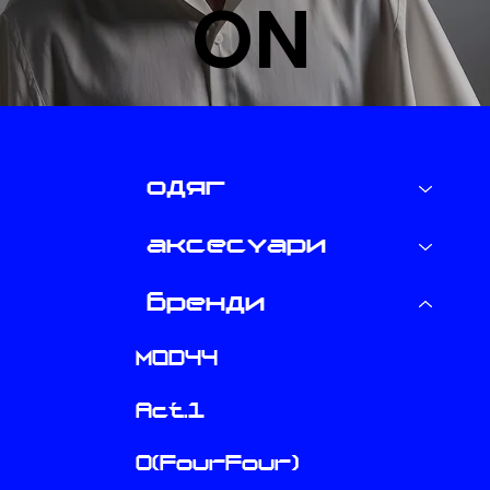
ON
одяг
аксесуари
бренди
M0D44
Act.1
O(FourFour)