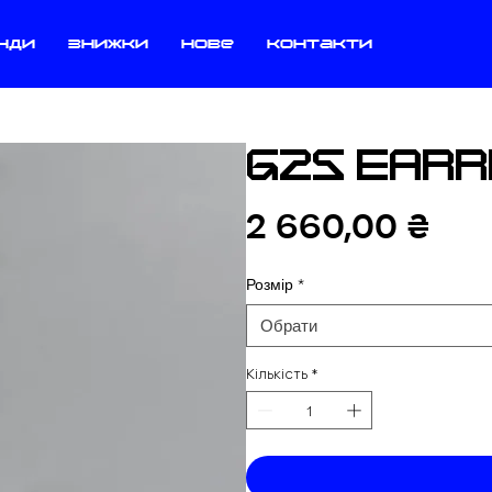
нди
знижки
нове
контакти
G25 EARR
Цін
2 660,00 ₴
Розмір
*
Обрати
Кількість
*