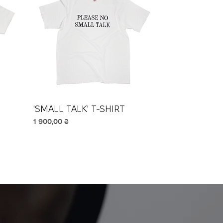
'SMALL TALK' T-SHIRT
Швидкий перегляд
Ціна
1 900,00 ₴