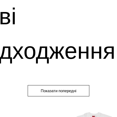
ві
дходження
Показати попередні