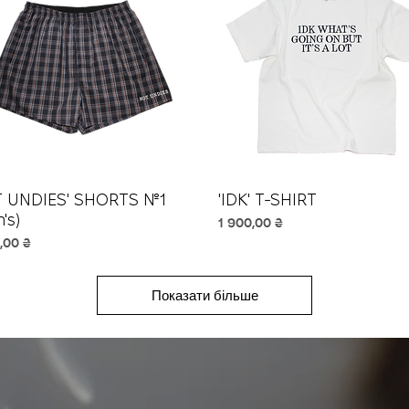
T UNDIES' SHORTS №1
Швидкий перегляд
'IDK' T-SHIRT
Швидкий перегляд
's)
Ціна
1 900,00 ₴
,00 ₴
Показати більше