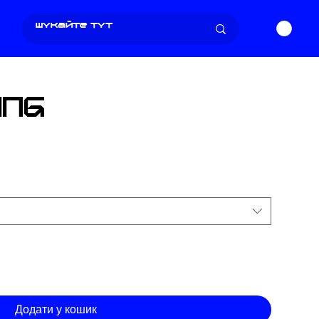
ING
а
Додати у кошик