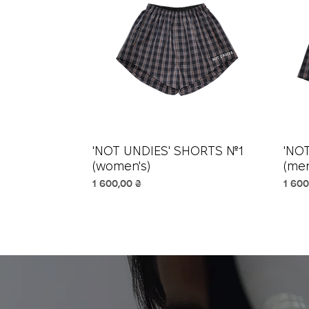
'NOT UNDIES' SHORTS №1
Швидкий перегляд
'NO
(women's)
(men
Ціна
Ціна
1 600,00 ₴
1 600