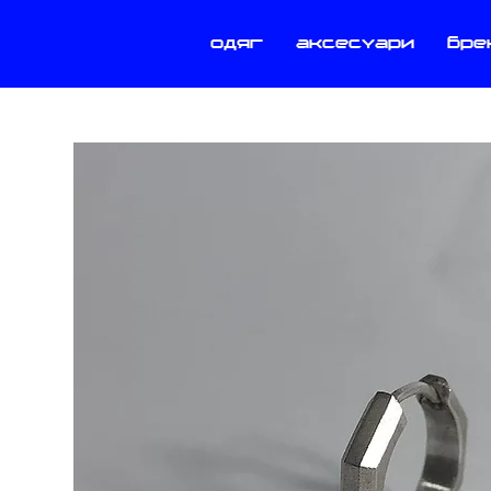
одяг
аксесуари
бре