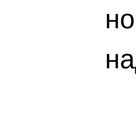
но
на