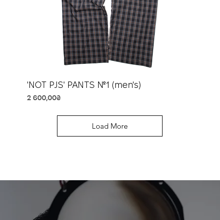
'NOT PJS' PANTS №1 (men's)
Price
2 600,00₴
Load More