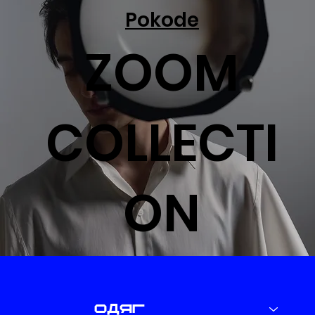
Pokode
ZOOM
COLLECTI
ON
одяг