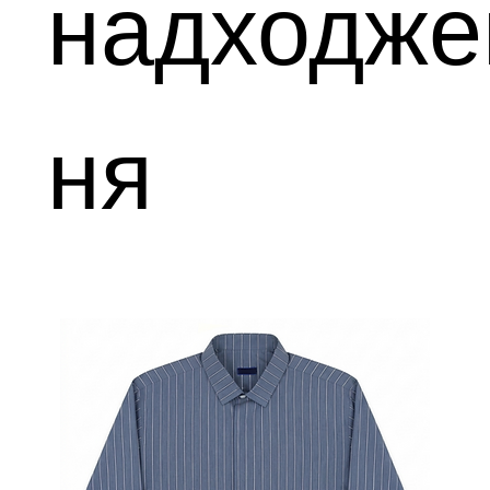
надходже
ня