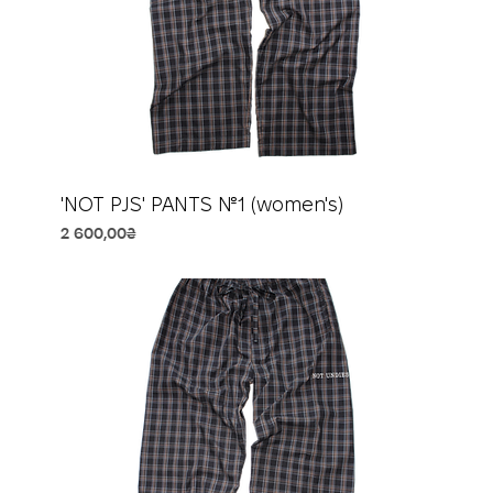
'NOT PJS' PANTS №1 (women's)
Price
2 600,00₴