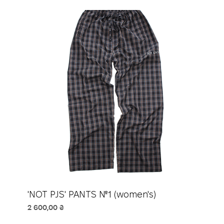
'NOT PJS' PANTS №1 (women's)
Ціна
2 600,00 ₴