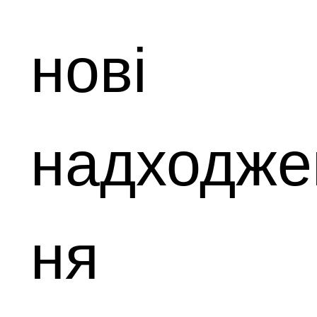
нові
надходже
ня