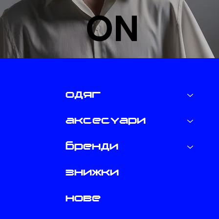
ON
одяг
аксесуари
бренди
знижки
нове