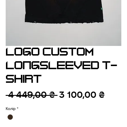
LOGO CUSTOM
LONGSLEEVED T-
SHIRT
Звичайна
За
 4 449,00 ₴ 
3 100,00 ₴
ціна
роз
Колір
*