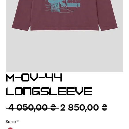
M-OV-44
LONGSLEEVE
Звичайна
За
 4 050,00 ₴ 
2 850,00 ₴
ціна
роз
Колір
*