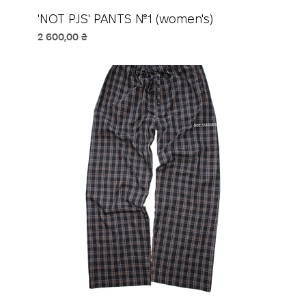
'NOT PJS' PANTS №1 (women's)
Ціна
2 600,00 ₴