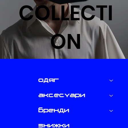
COLLECTI
ON
одяг
аксесуари
бренди
знижки