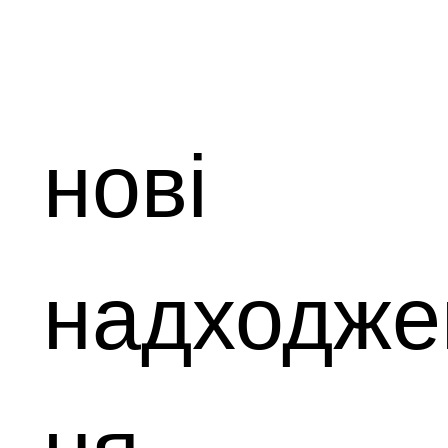
нові
надходже