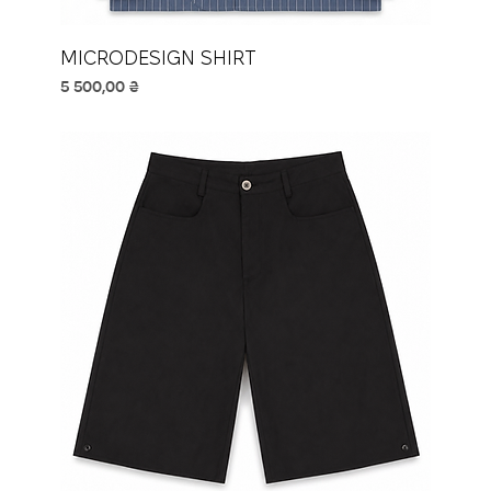
MICRODESIGN SHIRT
Ціна
5 500,00 ₴