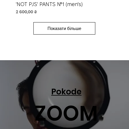
'NOT PJS' PANTS №1 (men's)
Ціна
2 600,00 ₴
Показати більше
Pokode
ZOOM