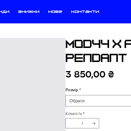
нди
знижки
нове
контакти
M0D44 X 
PENDANT
Цін
3 850,00 ₴
Розмір
*
Обрати
Кількість
*