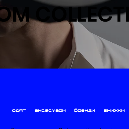
OM COLLECT
одяг
аксесуари
бренди
знижки