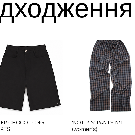
дходження
TER CHOCO LONG
Швидкий перегляд
'NOT PJS' PANTS №1
Швидкий перегляд
RTS
(women's)