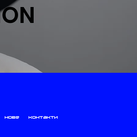
ION
нове
контакти