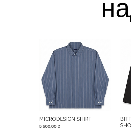
на
MICRODESIGN SHIRT
Швидкий перегляд
BIT
SHO
Ціна
5 500,00 ₴