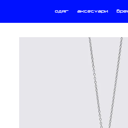
одяг
аксесуари
бре