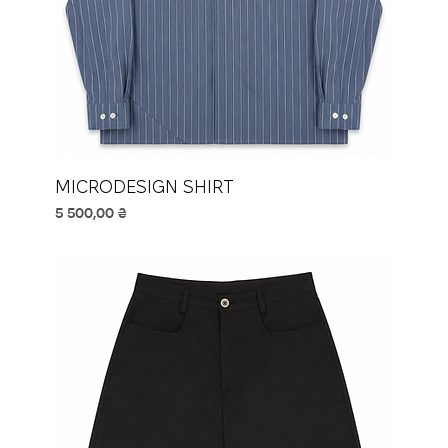
MICRODESIGN SHIRT
Ціна
5 500,00 ₴