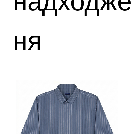
надходже
ня