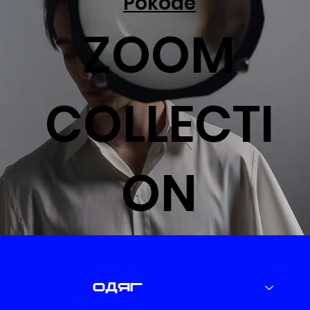
Pokode
ZOOM
COLLECTI
ON
одяг