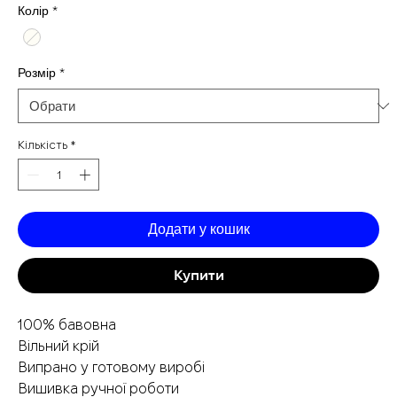
ціна
ро
Колір
*
Розмір
*
Кількість
*
Додати у кошик
Купити
100% бавовна
Вільний крій
Випрано у готовому виробі
Вишивка ручної роботи