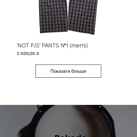
'NOT PJS' PANTS №1 (men's)
Ціна
2 600,00 ₴
Показати більше