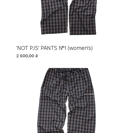
'NOT PJS' PANTS №1 (women's)
Ціна
2 600,00 ₴