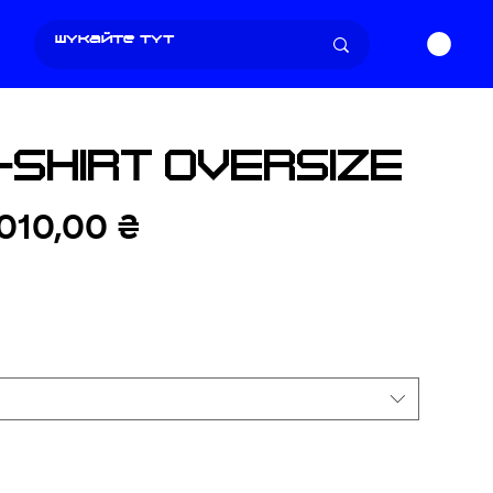
-SHIRT OVERSIZE
ичайна
За
010,00 ₴
на
розпродажем