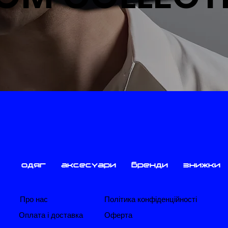
одяг
аксесуари
бренди
знижки
Про нас
Політика конфіденційності
​Оплата і доставка
​Оферта