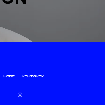
нове
контакти