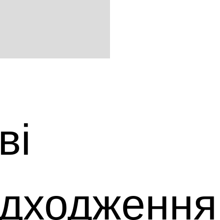
ві
дходження