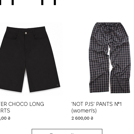
TER CHOCO LONG
Швидкий перегляд
'NOT PJS' PANTS №1
Швидкий перегляд
RTS
(women's)
Ціна
,00 ₴
2 600,00 ₴