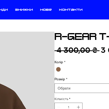
нди
знижки
нове
контакти
R-GEAR T
Зв
 4 300,00 ₴ 
3 
ці
Колір
*
Розмір
*
Обрати
Кількість
*