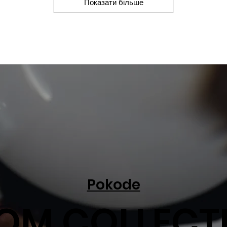
Показати більше
Pokode
OM COLLECT