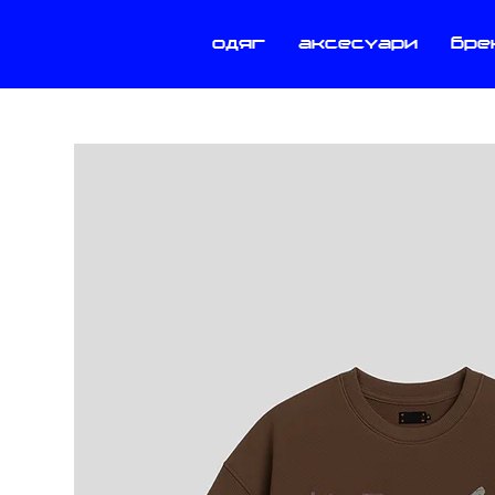
одяг
аксесуари
бре