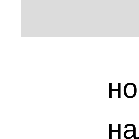
но
на