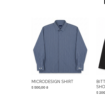
MICRODESIGN SHIRT
Швидкий перегляд
BIT
SHO
Ціна
5 500,00 ₴
Ціна
5 200