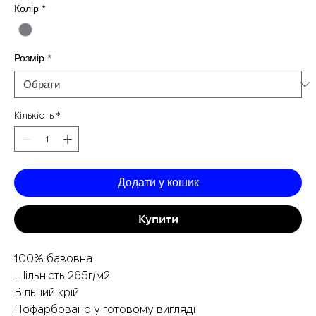
ціна
роз
Колір
*
Розмір
*
Кількість
*
Додати у кошик
Купити
100% бавовна
Щільність 265г/м2
Вільний крій
Пофарбовано у готовому вигляді