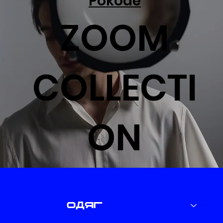
Pokode
ZOOM
COLLECTI
ON
одяг