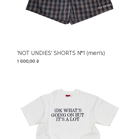
'NOT UNDIES' SHORTS №1 (men's)
Ціна
1 600,00 ₴