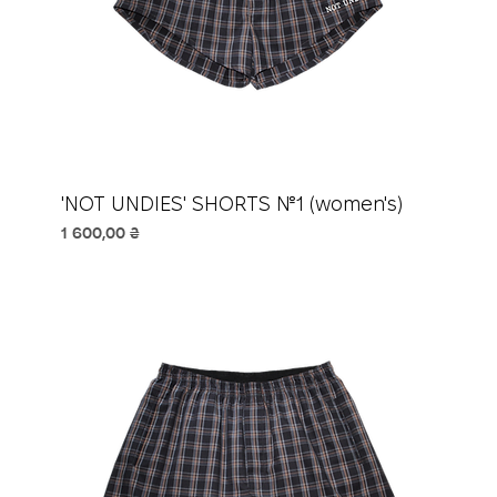
'NOT UNDIES' SHORTS №1 (women's)
Ціна
1 600,00 ₴