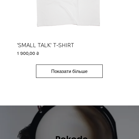
'SMALL TALK' T-SHIRT
Ціна
1 900,00 ₴
Показати більше