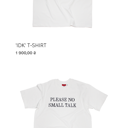
'IDK' T-SHIRT
Ціна
1 900,00 ₴