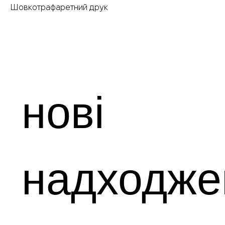
Шовкотрафаретний друк
нові
надходже