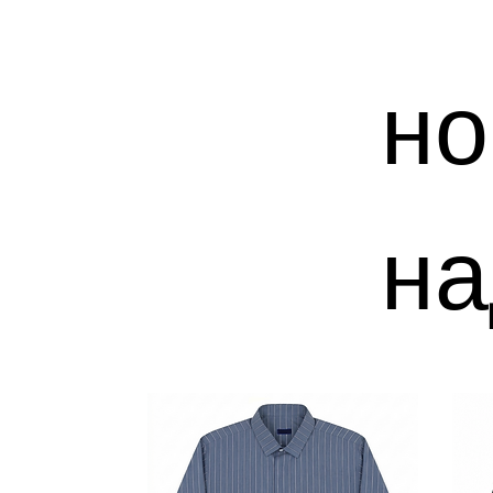
но
на