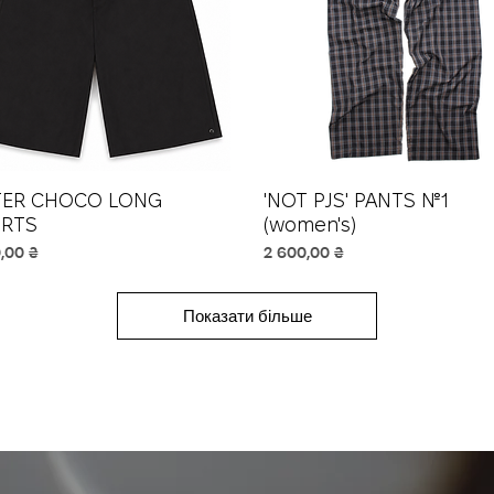
TER CHOCO LONG
Швидкий перегляд
'NOT PJS' PANTS №1
Швидкий перегляд
RTS
(women's)
Ціна
,00 ₴
2 600,00 ₴
Показати більше