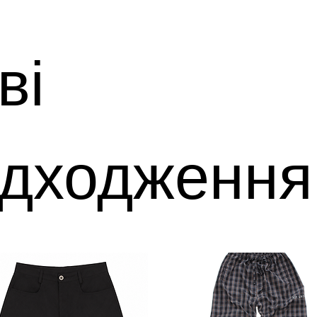
ві
дходження