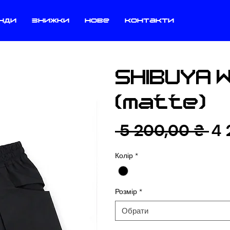
нди
знижки
нове
контакти
SHIBUYA 
(matte)
Зв
 5 200,00 ₴ 
4 
ці
Колір
*
Розмір
*
Обрати