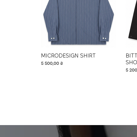
MICRODESIGN SHIRT
Швидкий перегляд
BIT
SHO
Ціна
5 500,00 ₴
Ціна
5 200