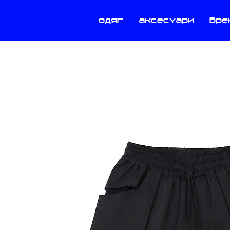
одяг
аксесуари
бре