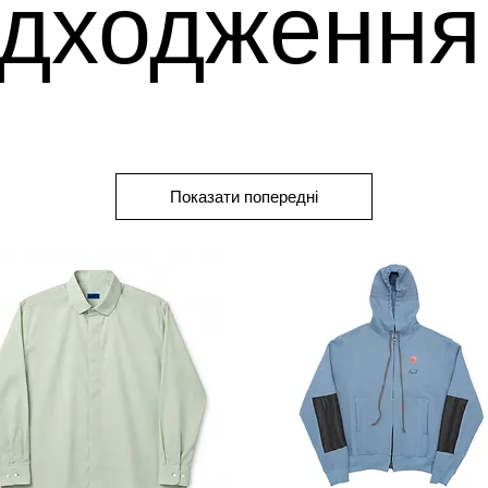
дходження
Показати попередні