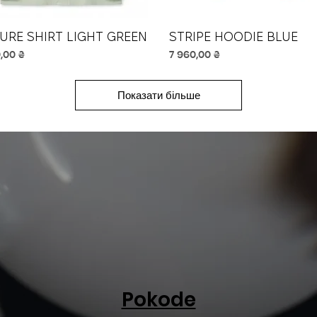
SURE SHIRT LIGHT GREEN
Швидкий перегляд
STRIPE HOODIE BLUE
Швидкий перегляд
Ціна
,00 ₴
7 960,00 ₴
Показати більше
Pokode