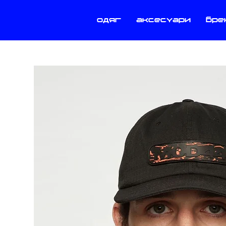
одяг
аксесуари
бре