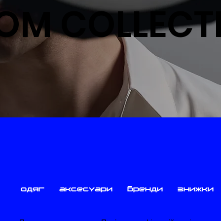
OM COLLECT
одяг
аксесуари
бренди
знижки