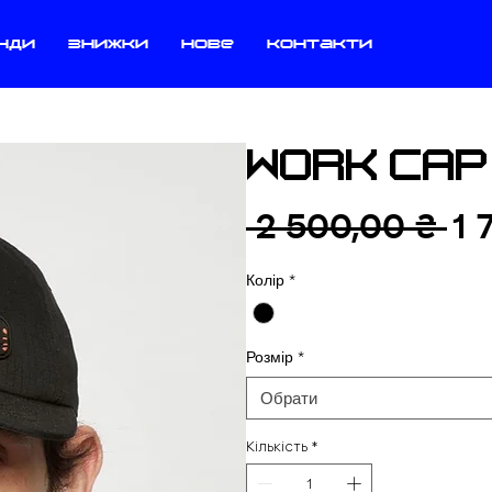
нди
знижки
нове
контакти
WORK CAP
Зв
 2 500,00 ₴ 
1 
ці
Колір
*
Розмір
*
Обрати
Кількість
*