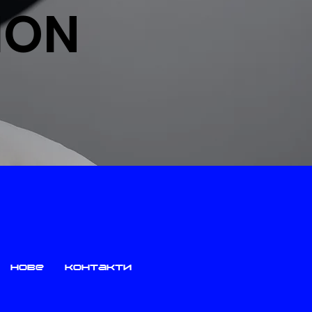
ION
нове
контакти